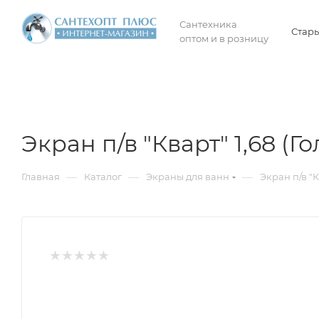
Сантехника
Стары
оптом и в розницу
Экран п/в "Кварт" 1,68 (Г
—
—
—
Главная
Каталог
Экраны для ванн
Экран п/в "К