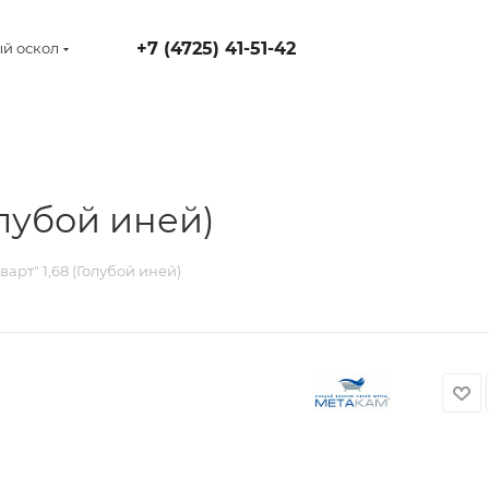
+7 (4725) 41-51-42
й оскол
олубой иней)
варт" 1,68 (Голубой иней)