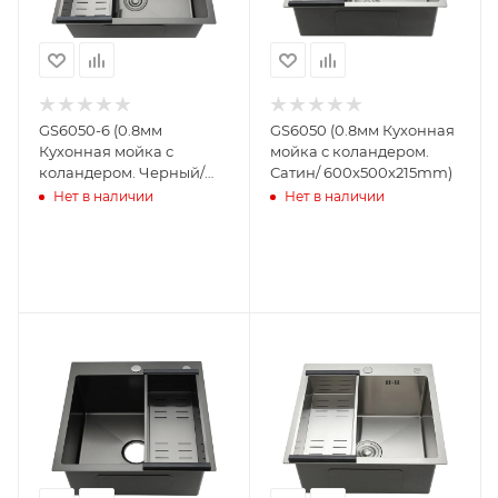
GS6050-6 (0.8мм
GS6050 (0.8мм Кухонная
Кухонная мойка с
мойка с коландером.
коландером. Черный/
Сатин/ 600x500x215mm)
600x500x215mm)
Нет в наличии
Нет в наличии