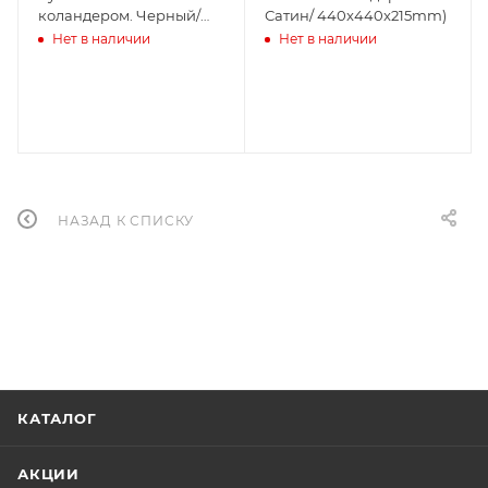
коландером. Черный/
Сатин/ 440x440x215mm)
440x440x215mm)
Нет в наличии
Нет в наличии
НАЗАД К СПИСКУ
КАТАЛОГ
АКЦИИ