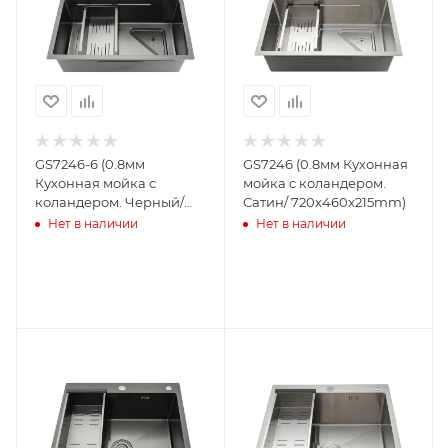
GS7246-6 (0.8мм
GS7246 (0.8мм Кухонная
Кухонная мойка с
мойка с коландером.
коландером. Черный/
Сатин/ 720x460x215mm)
720x460x215mm)
Нет в наличии
Нет в наличии