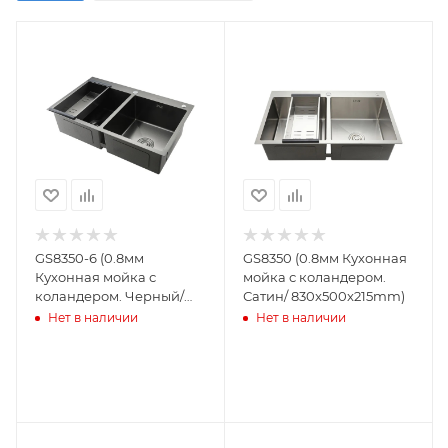
GS8350-6 (0.8мм
GS8350 (0.8мм Кухонная
Кухонная мойка с
мойка с коландером.
коландером. Черный/
Сатин/ 830x500x215mm)
830x500x215mm)
Нет в наличии
Нет в наличии