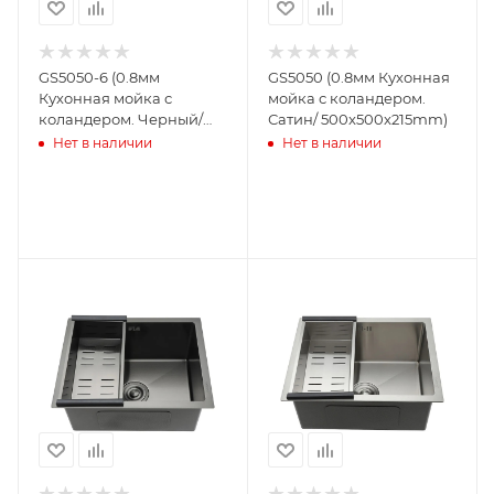
GS5050-6 (0.8мм
GS5050 (0.8мм Кухонная
Кухонная мойка с
мойка с коландером.
коландером. Черный/
Сатин/ 500x500x215mm)
500x500x215mm)
Нет в наличии
Нет в наличии