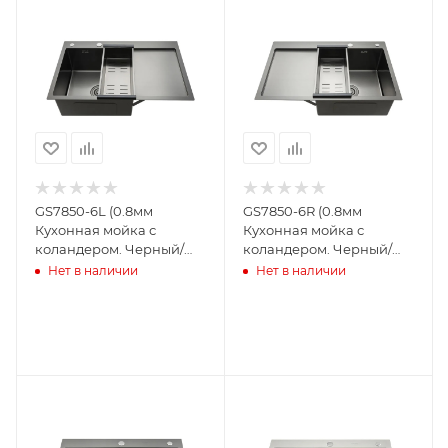
GS7850-6L (0.8мм
GS7850-6R (0.8мм
Кухонная мойка с
Кухонная мойка с
коландером. Черный/
коландером. Черный/
780x500x215mm)
780x500x215mm)
Нет в наличии
Нет в наличии