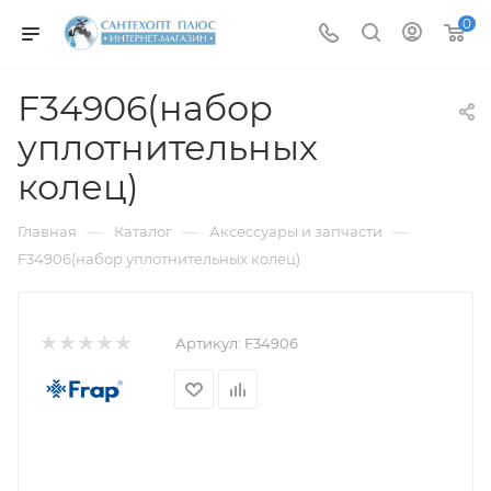
0
F34906(набор
уплотнительных
колец)
—
—
—
Главная
Каталог
Аксессуары и запчасти
F34906(набор уплотнительных колец)
Артикул:
F34906