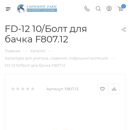
0
FD-12 10/Болт для
бачка F807.12
—
—
Главная
Каталог
—
Арматура для унитаза, сидения ,гофры,инсталляция
FD-12 10/Болт для бачка F807.12
Артикул:
F807.12