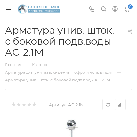
0
Арматура унив. шток.
с боковой подв.воды
АС-2.1М
—
—
Главная
Каталог
—
Арматура для унитаза, сидения ,гофры,инсталляция
Арматура унив. шток. с боковой подв.воды АС-2.1М
Артикул:
АС-2.1М