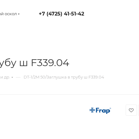
+7 (4725) 41-51-42
й оскол
убу ш F339.04
—
и др.
DT-1/2M 50/Заглушка в трубу ш F339.04