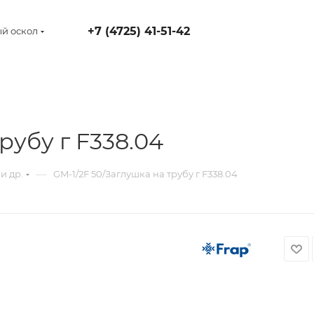
+7 (4725) 41-51-42
й оскол
рубу г F338.04
—
и др.
GM-1/2F 50/Заглушка на трубу г F338.04