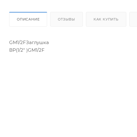
ОПИСАНИЕ
ОТЗЫВЫ
КАК КУПИТЬ
GM1/2FЗаглушка
ВР(1/2" )GM1/2F