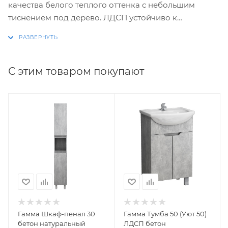
качества белого теплого оттенка с небольшим
тиснением под дерево. ЛДСП устойчиво к
механическим воздействиям, перепадам
температур и высокой влажности. Изделие
поставляется в воздушно-пузырчатой пленке и
упаковано в пятислойный гофрокартон.
С этим товаром покупают
Шкаф-зеркало поставляется в разобранном виде.
Размеры зеркала с упаковкой в разборе 49х7х66.5
см., в сборе - 47х12.5х65 см.
Гамма Шкаф-пенал 30
Гамма Тумба 50 (Уют 50)
бетон натуральный
ЛДСП бетон