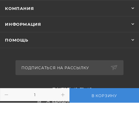
КОМПАНИЯ
ИНФОРМАЦИЯ
ПОМОЩЬ
ПОДПИСАТЬСЯ НА РАССЫЛКУ
+7 (4725) 41-51-42
В КОРЗИНУ
d_santechnika@mail.ru
г. Старый Оскол, пр-т Алексея
Угарова, 11, здание БЕЛТЕКС, 1 этаж