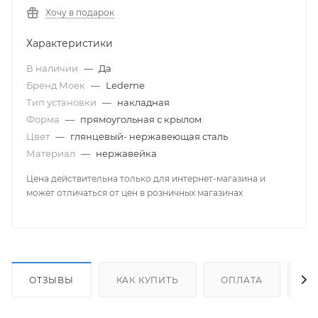
Хочу в подарок
Характеристики
В наличии
—
Да
Бренд Моек
—
Ledeme
Тип установки
—
накладная
Форма
—
прямоугольная с крылом
Цвет
—
глянцевый- нержавеющая сталь
Материал
—
нержавейка
Цена действительна только для интернет-магазина и
может отличаться от цен в розничных магазинах
ОТЗЫВЫ
КАК КУПИТЬ
ОПЛАТА
Д