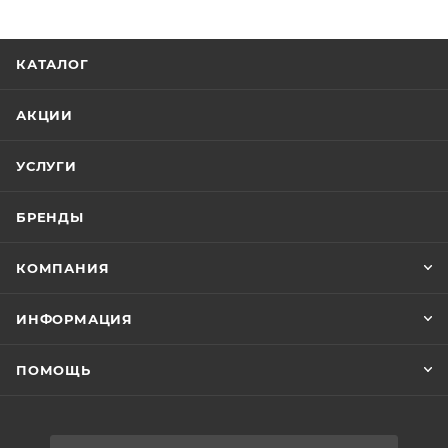
- Тип Низкий
- Материал изготовления Сантехнический акрил
- Армирование Жёсткий полиуретан
КАТАЛОГ
- Дно поддона Закладной элемент ДСП
- Опорная конструкция Сборно-сварной
АКЦИИ
металлический каркас
- Экран Съёмный
УСЛУГИ
- Цвет поддона Белоснежный
- Диаметр сливного отверстия, мм 90
БРЕНДЫ
- Максимальная нагрузка, кг 300
- Возможность бескаркасной установки
КОМПАНИЯ
- Возможность установки на металлический каркас
ИНФОРМАЦИЯ
ПОМОЩЬ