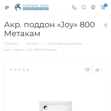
0
Акр. поддон «Joy» 800
Метакам
—
—
—
Главная
Каталог
Ограждения,ширмы
Акр. поддон «Joy» 800 Метакам