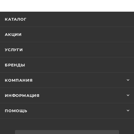
Сантехнический акрил
Армирование Жёсткий полиуретан
Дно поддона Закладной элемент ДСП
КАТАЛОГ
Опорная конструкция Сборно-сварной
металлический каркас
АКЦИИ
Экран Съёмный
Цвет поддона Выразительный чёрный
УСЛУГИ
Покрытие дна поддона Идеально гладкое дно
Диаметр сливного отверстия, мм 90
БРЕНДЫ
Максимальная нагрузка, кг 300
Возможность бескаркасной установки
КОМПАНИЯ
Возможность установки на металлический каркас
ИНФОРМАЦИЯ
ПОМОЩЬ