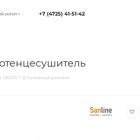
+7 (4725) 41-51-42
й оскол
олотенцесушитель
 1 50х70 1" Д полотенцесушитель