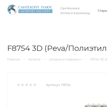
Сантехника
Стары
оптом и в розницу
F8754 3D (Peva/Полиэт
—
—
—
Главная
Каталог
Шторки и коврики
F8754 3D 
Артикул:
F8754