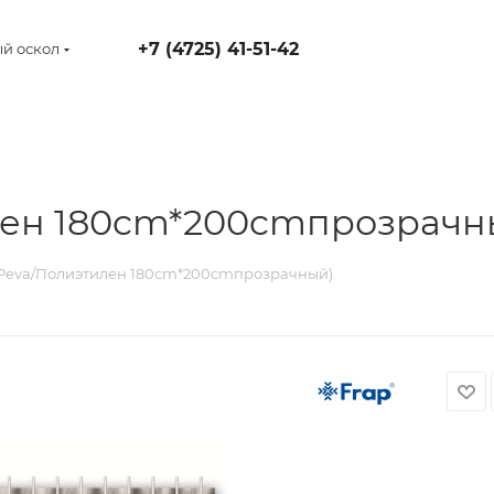
+7 (4725) 41-51-42
й оскол
илен 180cm*200cmпрозрачн
(Peva/Полиэтилен 180cm*200cmпрозрачный)