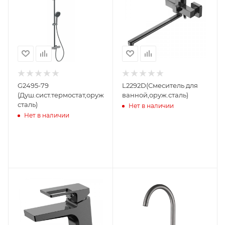
G2495-79
L2292D(Смеситель для
(Душ.сист.термостат,оружейная
ванной,оруж.сталь)
сталь)
Нет в наличии
Нет в наличии