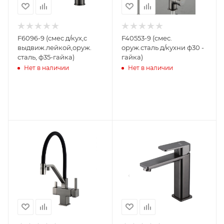
F6096-9 (cмес д/кух,с
F40553-9 (смес.
выдвиж.лейкой,оруж.
оруж.сталь д/кухни ф30 -
сталь, ф35-гайка)
гайка)
Нет в наличии
Нет в наличии