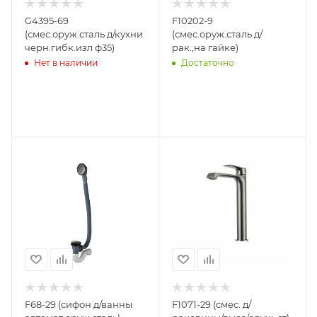
G4395-69
F10202-9
(смес.оруж.сталь д/кухни
(смес.оруж.сталь д/
черн.гибк.изл ф35)
рак.,на гайке)
Нет в наличии
Достаточно
F68-29 (cифон д/ванны
F1071-29 (смес. д/