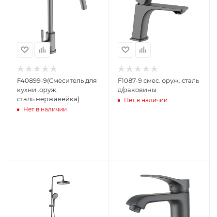
F40899-9(Смеситель для
F1087-9 смес. оруж. сталь
кухни .оруж.
д/раковины
сталь.нержавейка)
Нет в наличии
Нет в наличии